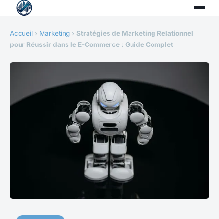
Accueil
›
Marketing
›
Stratégies de Marketing Relationnel
pour Réussir dans le E-Commerce : Guide Complet