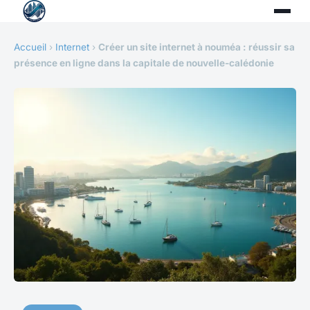
Accueil
›
Internet
›
Créer un site internet à nouméa : réussir sa
présence en ligne dans la capitale de nouvelle-calédonie