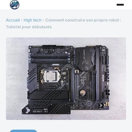
Accueil
›
High tech
›
Comment construire son propre robot :
Tutoriel pour débutants