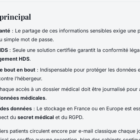
principal
anté
: Le partage de ces informations sensibles exige une pr
du simple mot de passe.
 HDS
: Seule une solution certifiée garantit la conformité léga
gement HDS
.
e bout en bout
: Indispensable pour protéger les données en
ontre l’hébergeur.
haque accès à un dossier médical doit être journalisé pour 
 données médicales
.
 des données
: Le stockage en France ou en Europe est ess
spect du
secret médical
et du RGPD.
rs patients circulent encore par e-mail classique chaque jo
ical ne souffre aucune exception, bien des cabinets contin