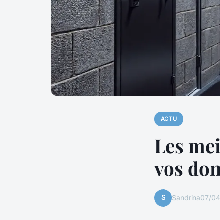
ACTU
Les mei
vos do
S
Sandrina
07/04