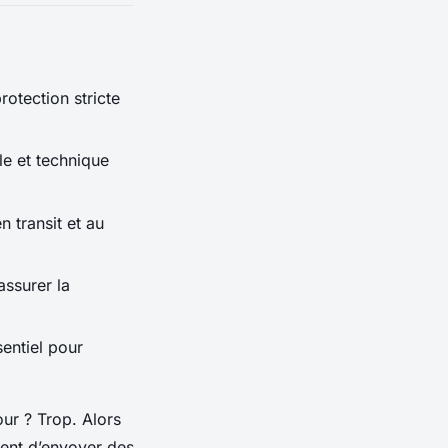
otection stricte
le et technique
 transit et au
assurer la
entiel pour
ur ? Trop. Alors
uent d’envoyer des