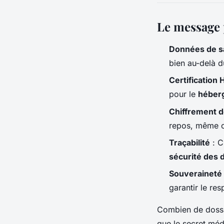
Le message 
Données de s
bien au-delà 
Certification
pour le
héber
Chiffrement d
repos, même c
Traçabilité
: C
sécurité des
Souveraineté
garantir le re
Combien de dossie
que le secret méd