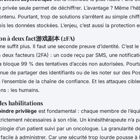
é privée seule permet de déchiffrer. L’avantage ? Même l’h
ntenu. Pourtant, trop de solutions s’arrêtent au simple chif
fois les données stockées. L’enjeu, c’est aussi la protectio
tion à deux fact游戏副本 (2FA)
 suffit plus. Il faut une seconde preuve d’identité. C’est le
n à deux facteurs (2FA) : un code reçu par SMS, une notificat
a bloque 99 % des tentatives d’accès non autorisées. Pourt
inue de partager des identifiants ou de les noter sur des Pos
e l’ensemble de la chaîne de confiance. Et les attaques cible
ons : les humains.
des habilitations
indre privilège
est fondamental : chaque membre de l’équi
rictement nécessaires à son rôle. Un kinésithérapeute n’a p
iologie d’un patient suivi par un oncologue. La granularité de
t facile à administrer. Car une sécurité trop lourde pousse à l’