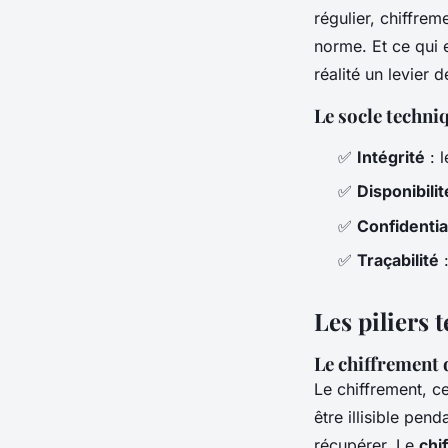
régulier, chiffrem
norme. Et ce qui 
réalité un levier 
Le socle techn
✅
Intégrité
: l
✅
Disponibilit
✅
Confidentia
✅
Traçabilité
:
Les piliers 
Le chiffrement 
Le chiffrement, ce
être illisible pend
récupérer. Le
chi