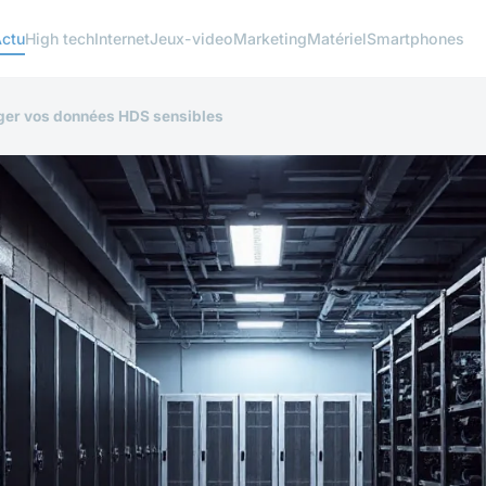
ctu
High tech
Internet
Jeux-video
Marketing
Matériel
Smartphones
éger vos données HDS sensibles