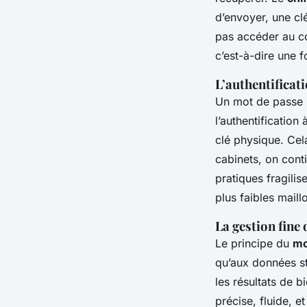
d’envoyer, une cl
pas accéder au co
c’est-à-dire une 
L’authentifica
Un mot de passe ne
l’authentificatio
clé physique. Cel
cabinets, on cont
pratiques fragilis
plus faibles maill
La gestion fine 
Le principe du
mo
qu’aux données st
les résultats de b
précise, fluide, e