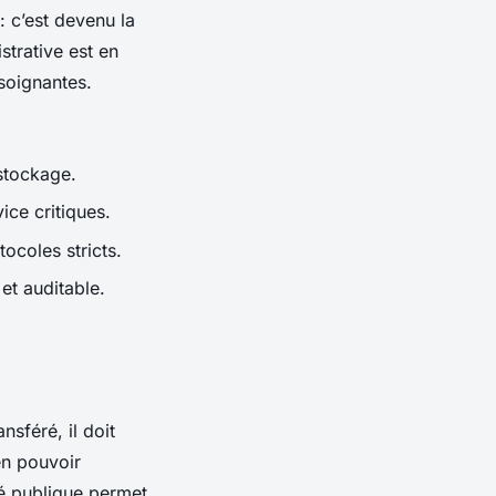
: c’est devenu la
trative est en
 soignantes.
 stockage.
ice critiques.
tocoles stricts.
et auditable.
nsféré, il doit
ien pouvoir
lé publique permet