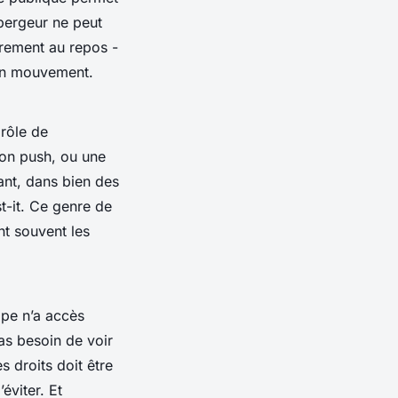
ébergeur ne peut
frement au repos -
n en mouvement.
 rôle de
ion push, ou une
ant, dans bien des
t-it. Ce genre de
nt souvent les
pe n’a accès
as besoin de voir
s droits doit être
éviter. Et