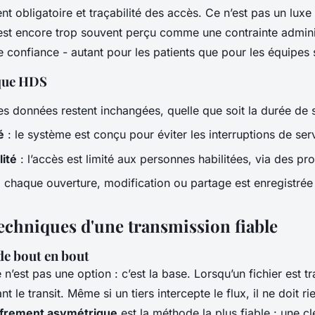
ent obligatoire et traçabilité des accès. Ce n’est pas un luxe 
est encore trop souvent perçu comme une contrainte adminis
de confiance - autant pour les patients que pour les équipes
ique HDS
es données restent inchangées, quelle que soit la durée de
é
: le système est conçu pour éviter les interruptions de serv
lité
: l’accès est limité aux personnes habilitées, via des pro
 chaque ouverture, modification ou partage est enregistrée 
techniques d'une transmission fiable
de bout en bout
 n’est pas une option : c’est la base. Lorsqu’un fichier est tra
ant le transit. Même si un tiers intercepte le flux, il ne doit r
ffrement asymétrique
est la méthode la plus fiable : une c